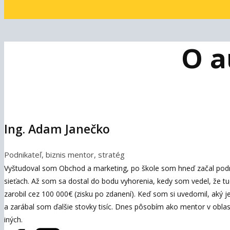
O a
Ing. Adam Janečko
Podnikateľ, biznis mentor, stratég
Vyštudoval som Obchod a marketing, po škole som hneď začal podn
sieťach. Až som sa dostal do bodu vyhorenia, kedy som vedel, že tud
zarobil cez 100 000€ (zisku po zdanení). Keď som si uvedomil, aký je 
a zarábal som ďalšie stovky tisíc. Dnes pôsobím ako mentor v oblas
iných.