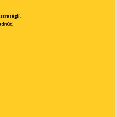
 stratégií,
adnúť
,