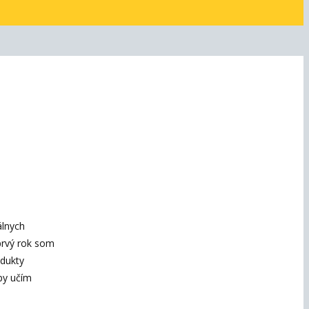
álnych
 prvý rok som
odukty
py učím