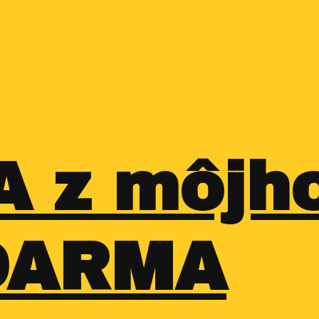
A z môjh
ZDARMA