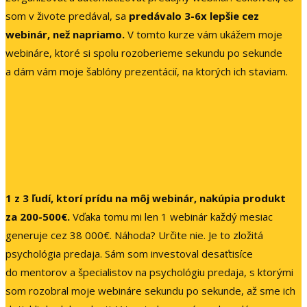
som v živote predával, sa
predávalo 3-6x lepšie cez
webinár, než napriamo.
V tomto kurze vám ukážem moje
webináre, ktoré si spolu rozoberieme sekundu po sekunde
a dám vám moje šablóny prezentácií, na ktorých ich staviam.
1 z 3 ľudí, ktorí prídu na môj webinár, nakúpia produkt
za 200-500€.
Vďaka tomu mi len 1 webinár každý mesiac
generuje cez 38 000€. Náhoda? Určite nie. Je to zložitá
psychológia predaja. Sám som investoval desaťtisíce
do mentorov a špecialistov na psychológiu predaja, s ktorými
som rozobral moje webináre sekundu po sekunde, až sme ich