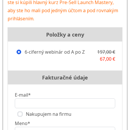
ste si kúpili hlavný kurz Pre-Sell Launch Mastery,
aby ste ho mali pod jedným účtom a pod rovnakým
prihlásením.
Položky a ceny
6-ciferný webinár od A po Z
197,00 €
67,00 €
Fakturačné údaje
E-mail*
Nakupujem na firmu
Meno*