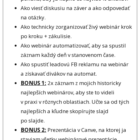
Ako viesť diskusiu na záver a ako odpovedať
na otázky.
Ako technicky zorganizovať živý webinár krok
po kroku + zákulisie.
Ako webinár automatizovať, aby sa spustil
záznam každý deň v stanovenom čase.
Ako spustiť leadovú FB reklamu na webinár
a získavať divákov na automat.
BONUS 1:
2x záznam z mojich historicky
najlepších webinárov, aby ste to videli
v praxi v rôznych oblastiach. Učte sa od tých
najlepších a kľudne skopírujte slajd
po slajde.
BONUS 2:
Prezentácia v Canve, na ktorej ja
staviam všetky webinárové prezentácie.