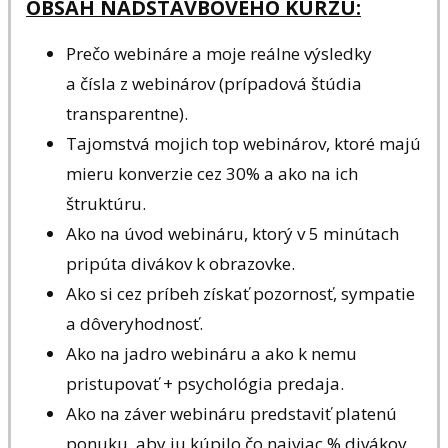
OBSAH NADSTAVBOVÉHO KURZU:
Prečo webináre a moje reálne výsledky
a čísla z webinárov (prípadová štúdia
transparentne).
Tajomstvá mojich top webinárov, ktoré majú
mieru konverzie cez 30% a ako na ich
štruktúru.
Ako na úvod webináru, ktorý v 5 minútach
pripúta divákov k obrazovke.
Ako si cez príbeh získať pozornosť, sympatie
a dôveryhodnosť.
Ako na jadro webináru a ako k nemu
pristupovať + psychológia predaja.
Ako na záver webináru predstaviť platenú
ponuku, aby ju kúpilo čo najviac % divákov.