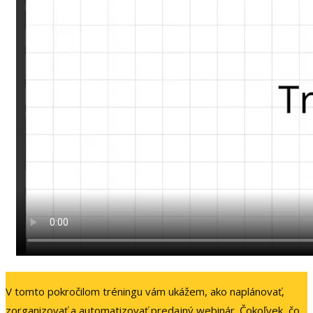
V tomto pokročilom tréningu vám ukážem, ako naplánovať,
zorganizovať a automatizovať predajný webinár. Čokoľvek, čo