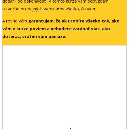
dotiahli do dokonalosti. V tomto kurze vám odovzdám
o tvorbe predajných webinárov všetko, čo viem.
A rovno vám
garantujem, že ak urobíte všetko tak, ako
vám v kurze poviem a nebudete zarábať viac, ako
doteraz, vrátim vám peniaze.