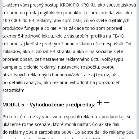
Ukážem vám presný postup KROK PO KROKU, ako spustiť ziskovú
reklamu na predaj digitálneho produktu. Ja sám som dal viac ako
100 000€ do FB reklamy, aby som zistil, čo vo svete digitálnych
produktov funguje a čo nie. A na základe toho som pripravil
takmer 5-hodinovú lekciu, kde z vás urobím profíka na FB/IG
reklamu, aj keď ste pred tým žiadnu reklamu ešte nespúšťali. Od
základov, ako si založiť FB stránku a ako si na sociálne siete
pripraviť obsah, cez nastavenie reklamného účtu, voľby typu
kampane, cielenie reklamy, nastavenie rozpočtu, tvorbu
atraktívnych reklamných bannerov/videí, ale aj textov, až
po detailnú analýzu, ako reklamu vyhodnotiť a porozumieť
štatistikám.
MODUL 5. - Vyhodnotenie predpredaja
Po tom, čo sme vytvorili web a spustili reklamu v predpredaji, si
ukážeme rôzne scenáre, ktoré mohli nastať. Čo ak ste dali
do reklamy 50€ a zarobili ste 500€? Čo ak ste dali do reklamy 50€