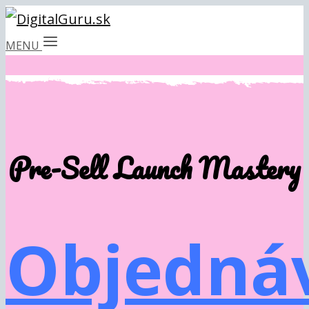
MENU
Pre-Sell Launch Mastery
Objedná