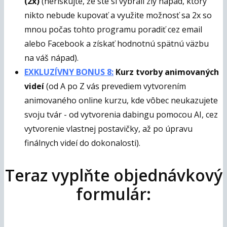
(2x)
(neriskujte, že ste si vybrali zlý nápad, ktorý
nikto nebude kupovať a využite možnosť sa 2x so
mnou počas tohto programu poradiť cez email
alebo Facebook a získať hodnotnú spätnú väzbu
na váš nápad).
EXKLUZÍVNY BONUS 8:
Kurz tvorby animovaných
videí
(od A po Z vás prevediem vytvorením
animovaného online kurzu, kde vôbec neukazujete
svoju tvár - od vytvorenia dabingu pomocou AI, cez
vytvorenie vlastnej postavičky, až po úpravu
finálnych videí do dokonalosti).
Teraz vyplňte objednávkový
formulár: