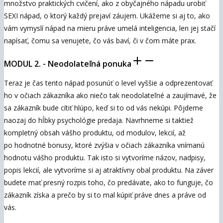
množstvo praktických cvičení, ako z obyčajného nápadu urobiť
SEXI nápad, o ktorý každý prejaví záujem. Ukážeme si aj to, ako
vám vymyslí nápad na mieru práve umelá inteligencia, len jej stačí
napísať, čomu sa venujete, čo vás baví, či v čom máte prax.
MODUL 2. - Neodolateľná ponuka
Teraz je čas tento nápad posunúť o level vyššie a odprezentovať
ho v očiach zákazníka ako niečo tak neodolateľné a zaujímavé, že
sa zákazník bude cítiť hlúpo, keď si to od vás nekúpi. Pôjdeme
naozaj do hĺbky psychológie predaja. Navrhneme si taktiež
kompletný obsah vášho produktu, od modulov, lekcií, až
po hodnotné bonusy, ktoré zvýšia v očiach zákazníka vnímanú
hodnotu vášho produktu. Tak isto si vytvoríme názov, nadpisy,
popis lekcií, ale vytvoríme si aj atraktívny obal produktu. Na záver
budete mať presný rozpis toho, čo predávate, ako to funguje, čo
zákazník získa a prečo by si to mal kúpiť práve dnes a práve od
vás.