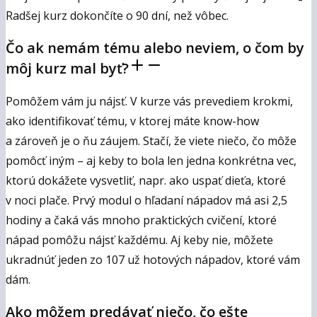
Radšej kurz dokončíte o 90 dní, než vôbec.
Čo ak nemám tému alebo neviem, o čom by
môj kurz mal byť?
Pomôžem vám ju nájsť. V kurze vás prevediem krokmi,
ako identifikovať tému, v ktorej máte know-how
a zároveň je o ňu záujem. Stačí, že viete niečo, čo môže
pomôcť iným – aj keby to bola len jedna konkrétna vec,
ktorú dokážete vysvetliť, napr. ako uspať dieťa, ktoré
v noci plače. Prvý modul o hľadaní nápadov má asi 2,5
hodiny a čaká vás mnoho praktických cvičení, ktoré
nápad pomôžu nájsť každému. Aj keby nie, môžete
ukradnúť jeden zo 107 už hotových nápadov, ktoré vám
dám.
Ako môžem predávať niečo, čo ešte