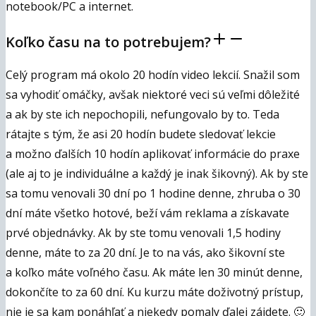
notebook/PC a internet.
Koľko času na to potrebujem?
Celý program má okolo 20 hodín video lekcií. Snažil som
sa vyhodiť omáčky, avšak niektoré veci sú veľmi dôležité
a ak by ste ich nepochopili, nefungovalo by to. Teda
rátajte s tým, že asi 20 hodín budete sledovať lekcie
a možno ďalších 10 hodín aplikovať informácie do praxe
(ale aj to je individuálne a každý je inak šikovný). Ak by ste
sa tomu venovali 30 dní po 1 hodine denne, zhruba o 30
dní máte všetko hotové, beží vám reklama a získavate
prvé objednávky. Ak by ste tomu venovali 1,5 hodiny
denne, máte to za 20 dní. Je to na vás, ako šikovní ste
a koľko máte voľného času. Ak máte len 30 minút denne,
dokončíte to za 60 dní. Ku kurzu máte doživotný prístup,
nie je sa kam ponáhľať a niekedy pomaly ďalej zájdete. 🙂