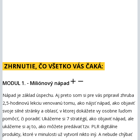
ZHRNUTIE, ČO VŠETKO VÁS ČAKÁ:
MODUL 1. - Miliónový nápad
Nápad je základ úspechu. Aj preto som si pre vás pripravil zhruba
2,5-hodinovú lekciu venovanú tomu, ako nájsť nápad, ako objaviť
svoje silné stránky a oblasť, v ktorej dokážete vy osobne ľuďom
pomôcť, či poradiť. Ukážeme si 7 stratégií, ako objaviť nápad, ale
ukážeme si aj to, ako môžete predávať tzv. PLR digitálne
produkty, ktoré v minulosti už vytvoril nikto iný. A nebude chýbať