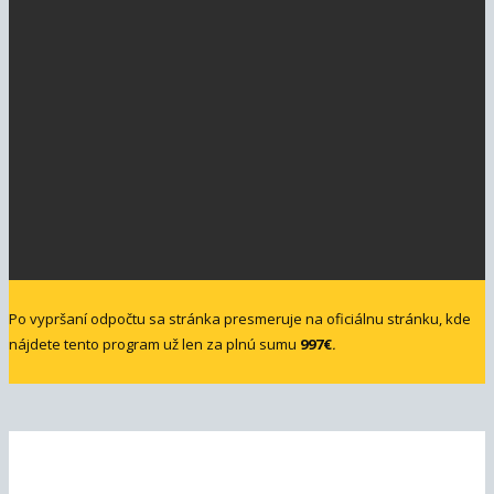
Po vypršaní odpočtu sa stránka presmeruje na oficiálnu stránku, kde
nájdete tento program už len za plnú sumu
997€
.