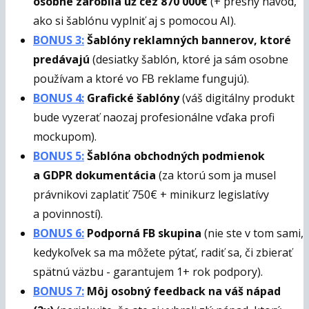
osobne zarobila už cez 870 000€
(+ presný návod,
ako si šablónu vyplniť aj s pomocou AI).
BONUS 3:
Šablóny reklamných bannerov, ktoré
predávajú
(desiatky šablón, ktoré ja sám osobne
používam a ktoré vo FB reklame fungujú).
BONUS 4:
Grafické šablóny
(váš digitálny produkt
bude vyzerať naozaj profesionálne vďaka profi
mockupom).
BONUS 5:
Šablóna obchodných podmienok
a GDPR dokumentácia
(za ktorú som ja musel
právnikovi zaplatiť 750€ + minikurz legislatívy
a povinností).
BONUS 6:
Podporná FB skupina
(nie ste v tom sami,
kedykoľvek sa ma môžete pýtať, radiť sa, či zbierať
spätnú väzbu - garantujem 1+ rok podpory).
BONUS 7:
Môj osobný feedback na váš nápad