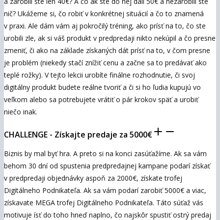
a zarobili ste len 40€? A čo ak ste do nej dali 50€ a nezarobili ste
nič? Ukážeme si, čo robiť v konkrétnej situácií a čo to znamená
v praxi. Ale dám vám aj pokročilý tréning, ako prísť na to, čo ste
urobili zle, ak si váš produkt v predpredaji nikto nekúpil a čo presne
zmeniť, či ako na základe získaných dát prísť na to, v čom presne
je problém (niekedy stačí znížiť cenu a začne sa to predávať ako
teplé rožky). V tejto lekcii urobíte finálne rozhodnutie, či svoj
digitálny produkt budete reálne tvoriť a či si ho ľudia kupujú vo
veľkom alebo sa potrebujete vrátiť o pár krokov späť a urobiť
niečo inak.
CHALLENGE - Získajte predaje za 5000€
Biznis by mal byť hra. A preto si na konci zasúťažíme. Ak sa vám
behom 30 dní od spustenia predpredajnej kampane podarí získať
v predpredaji objednávky aspoň za 2000€, získate trofej
Digitálneho Podnikateľa. Ak sa vám podarí zarobiť 5000€ a viac,
získavate MEGA trofej Digitálneho Podnikateľa. Táto súťaž vás
motivuje ísť do toho hneď naplno, čo najskôr spustiť ostrý predaj