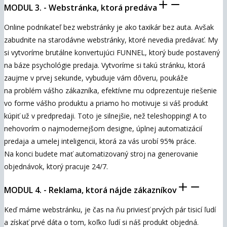
MODUL 3. - Webstránka, ktorá predáva
Online podnikateľ bez webstránky je ako taxikár bez auta. Avšak
zabudnite na starodávne webstránky, ktoré nevedia predávať. My
si vytvoríme brutálne konvertujúci FUNNEL, ktorý bude postavený
na báze psychológie predaja. Vytvoríme si takú stránku, ktorá
zaujme v prvej sekunde, vybuduje vám dôveru, poukáže
na problém vášho zákazníka, efektívne mu odprezentuje riešenie
vo forme vášho produktu a priamo ho motivuje si váš produkt
kúpiť už v predpredaji. Toto je silnejšie, než teleshopping! A to
nehovorím o najmodernejšom designe, úplnej automatizácií
predaja a umelej inteligencii, ktorá za vás urobí 95% práce.
Na konci budete mať automatizovaný stroj na generovanie
objednávok, ktorý pracuje 24/7.
MODUL 4. - Reklama, ktorá nájde zákazníkov
Keď máme webstránku, je čas na ňu priviesť prvých pár tisicí ľudí
a získať prvé dáta o tom, koľko ľudí si náš produkt objedná.