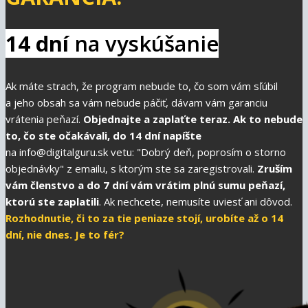
14 dní
na vyskúšanie
Ak máte strach, že program nebude to, čo som vám sľúbil
a jeho obsah sa vám nebude páčiť, dávam vám garanciu
vrátenia peňazí.
Objednajte a zaplaťte teraz. Ak to nebude
to, čo ste očakávali, do 14 dní napíšte
na info@digitalguru.sk vetu: "Dobrý deň, poprosím o storno
objednávky" z emailu, s ktorým ste sa zaregistrovali.
Zruším
vám členstvo a do 7 dní vám vrátim plnú sumu peňazí,
ktorú ste zaplatili
. Ak nechcete, nemusíte uviesť ani dôvod.
Rozhodnutie, či to za tie peniaze stojí, urobíte až o 14
dní, nie dnes. Je to fér?