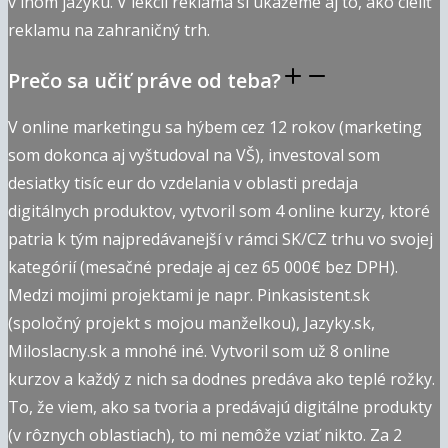
v inom jazyku. V lekcii reklama si ukážeme aj to, ako cieliť
reklamu na zahraničný trh.
Prečo sa učiť práve od teba?
V online marketingu sa hýbem cez 12 rokov (marketing
som dokonca aj vyštudoval na VŠ), investoval som
desiatky tisíc eur do vzdelania v oblasti predaja
digitálnych produktov, vytvoril som 4 online kurzy, ktoré
patria k tým najpredávanejší v rámci SK/CZ trhu vo svojej
kategórií (mesačné predaje aj cez 65 000€ bez DPH).
Medzi mojimi projektami je napr. Pinkasistent.sk
(spoločný projekt s mojou manželkou), Jazyky.sk,
Miloslacny.sk a mnohé iné. Vytvoril som už 8 online
kurzov a každý z nich sa dodnes predáva ako teplé rožky.
To, že viem, ako sa tvoria a predávajú digitálne produkty
(v rôznych oblastiach), to mi nemôže vziať nikto. Za 2