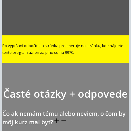
Po vypršaní odpočtu sa stránka presmeruje na stránku, kde nájdete
tento program už len za plnú sumu 997€
.
Časté otázky + odpovede
Čo ak nemám tému alebo neviem, o čom by
môj kurz mal byť?