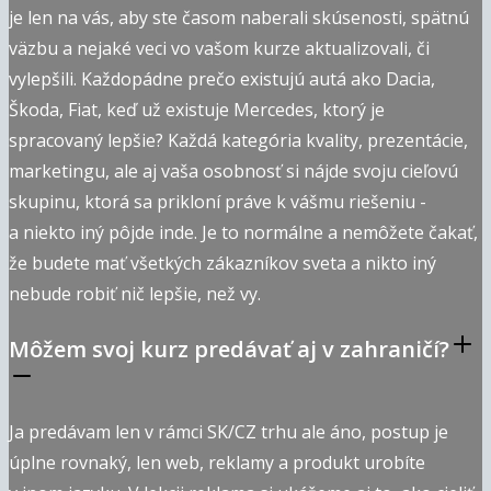
je len na vás, aby ste časom naberali skúsenosti, spätnú
väzbu a nejaké veci vo vašom kurze aktualizovali, či
vylepšili. Každopádne prečo existujú autá ako Dacia,
Škoda, Fiat, keď už existuje Mercedes, ktorý je
spracovaný lepšie? Každá kategória kvality, prezentácie,
marketingu, ale aj vaša osobnosť si nájde svoju cieľovú
skupinu, ktorá sa prikloní práve k vášmu riešeniu -
a niekto iný pôjde inde. Je to normálne a nemôžete čakať,
že budete mať všetkých zákazníkov sveta a nikto iný
nebude robiť nič lepšie, než vy.
Môžem svoj kurz predávať aj v zahraničí?
Ja predávam len v rámci SK/CZ trhu ale áno, postup je
úplne rovnaký, len web, reklamy a produkt urobíte