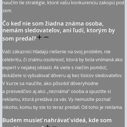
naučím tie stratégie, ktoré vašu konkurenciu zakopú pod
zem.
Čo keď nie som žiadna známa osoba,
nemám sledovateľov, ani ľudí, ktorým by
som predal?
Vaši zákazníci hľadajú riešenie na svoj problém, nie
celebritu, či známu osobnosť, ktorá by bola vnímaná ako
expert v nejakej oblasti. Ak viete s niečím pomôcť,
dokážete si vybudovať dôveru aj bez tisícov sledovateľov.
V kurze sa naučíte, ako pôsobiť dôveryhodne
a presvedčivo aj ako „neznáma“ osoba a spustíte si
reklamu, ktorá predáva za vás. Vy nemusíte poznať
nikoho, komu by ste to teraz predali. Od toho je reklama.
Budem musieť nahrávať videá, kde som