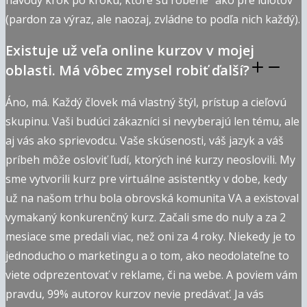
návody krok po kroku, ktoré sú robené "ako pre idiotov"
(pardon za výraz, ale naozaj, zvládne to podľa nich každý).
Existuje už veľa online kurzov v mojej
oblasti. Má vôbec zmysel robiť ďalší?
Áno, má. Každý človek má vlastný štýl, prístup a cieľovú
skupinu. Vaši budúci zákazníci si nevyberajú len tému, ale
aj vás ako sprievodcu. Vaše skúsenosti, váš jazyk a váš
príbeh môže osloviť ľudí, ktorých iné kurzy neoslovili. My
sme vytvorili kurz pre virtuálne asistentky v dobe, kedy
už na našom trhu bola obrovská komunita VA a existoval
vymakaný konkurenčný kurz. Začali sme do nuly a za 2
mesiace sme predali viac, než oni za 4 roky. Niekedy je to
jednoducho o marketingu a o tom, ako neodolateľne to
viete odprezentovať v reklame, či na webe. A poviem vám
pravdu, 99% autorov kurzov nevie predávať. Ja vás