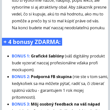
isto si vytvoríme názov, nadpisy, popis lekcií, ale
vytvoríme si aj atraktívny obal. Aby zákazník presne
vedel, čo si kupuje, akú to má hodnotu, ako mu to
pomôže a prečo by si to mal kúpiť práve od vás.
Na konci budete mať naozaj neodolateľnú ponuku.
+ 4 bonusy ZDARMA:
BONUS 1:
Grafické šablóny
(váš digitálny produkt
bude vyzerať naozaj profesionálne vďaka profi
mockupom).
BONUS 2:
Podporná FB skupina
(nie ste v tom sami,
kedykoľvek sa ma môžete pýtať, radiť sa, či zbierať
spätnú väzbu - garantujem 1 rok mojej
prítomnosti).
BONUS 3:
Môj osobný feedback na váš nápad