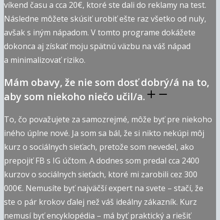
víkend času a cca 20€, ktoré ste dali do reklamy na test.
Následne môžete skúsiť urobiť ešte raz všetko od nuly,
avšak s iným nápadom. V tomto programe dokážete
dokonca aj získať moju spätnú väzbu na váš nápad
a minimalizovať riziko.
Mám obavy, že nie som dosť dobrý/á na to,
aby som niekoho niečo učil/a.
To, čo považujete za samozrejmé, môže byť pre niekoho
iného úplne nové. Ja som sa bál, že si nikto nekúpi môj
kurz o sociálnych sieťach, pretože som nevedel, ako
prepojiť FB s IG účtom. A dodnes som predal cca 2400
kurzov o sociálnych sieťach, ktoré mi zarobili cez 300
000€. Nemusíte byť najväčší expert na svete – stačí, že
ste o pár krokov ďalej než váš ideálny zákazník. Kurz
nemusí byť encyklopédia – má byť praktický a riešiť