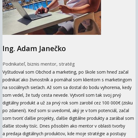
Ing. Adam Janečko
Podnikateľ, biznis mentor, stratég
Vyštudoval som Obchod a marketing, po škole som hneď začal
podnikať ako živnostník a pomáhal som klientom s marketingom
na sociálnych sieťach. Až som sa dostal do bodu vyhorenia, kedy
som vedel, že tudy cesta nevede. Vytvoril som tak svoj prvý
digitálny produkt a už za prvý rok som zarobil cez 100 000€ (zisku
po zdanení). Keď som si uvedomil, aký je v tom potenciál, začal
som tvoriť ďalšie projekty, ďalšie digitálne produkty a zarábal som
ďalšie stovky tisíc. Dnes pôsobím ako mentor v oblasti tvorby
a predaja digitálnych produktov, kde moje stratégie a postupy