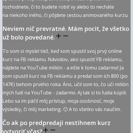
rozhodnete, či to budete robiť vy alebo to necháte
na niekoho iného, či pôjdete cestou animovaného kurzu.
Neviem nič prevratné. Mám pocit, že všetko
už bolo povedané.
To som si myslel tiež, keď som spustil svoj prvý online
kurz na FB reklamu. Návodov, ako spustiť FB reklamu,
nájdete na YouTube milión - a ešte k tomu zadarmo! Ja
som spustil kurz na FB reklamu a predal som ich 800 (po
147€) behom prvého roka. Áno, učil som to, čo učí milión
iných ľudí na YouTube - zadarmo. Aj tak si to ľudia kúpili.
Lebo sa im páčil môj prístup, moja osobnosť, moje
výsledky, či môj marketing. 🙂 A to všetko vás naučím.
Čo ak po predpredaji nestihnem kurz
vytvoriť včas?