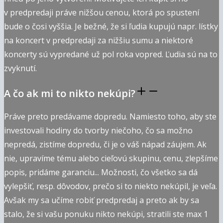
v predpredaji práve nižšou cenou, ktorá po spustení
bude o čosi vyššia. Je bežné, že si ľudia kupujú napr. lístky
na koncert v predpredaji za nižšiu sumu a niektoré
koncerty sú vypredané už pol roka vopred. Ľudia sú na to
zvyknutí.
A čo ak mi to nikto nekúpi?
Práve preto predávame dopredu. Namiesto toho, aby ste
investovali hodiny do tvorby niečoho, čo sa možno
nepredá, zistíme dopredu, či je o váš nápad záujem. Ak
nie, upravíme tému alebo cieľovú skupinu, cenu, zlepšíme
popis, pridáme garanciu... Možnosti, čo všetko sa dá
vylepšiť, resp. dôvodov, prečo si to niekto nekúpil, je veľa.
Avšak my sa učíme robiť predpredaj a preto ak by sa
stalo, že si vašu ponuku nikto nekúpi, stratili ste max 1