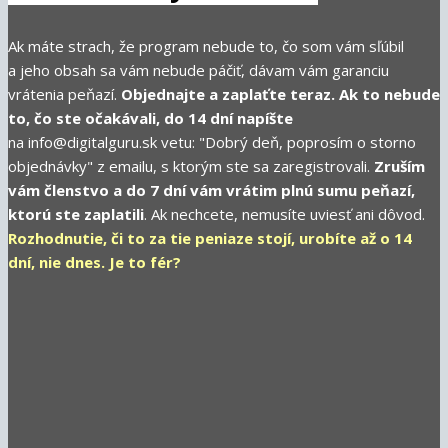
Ak máte strach, že program nebude to, čo som vám sľúbil
a jeho obsah sa vám nebude páčiť, dávam vám garanciu
vrátenia peňazí.
Objednajte a zaplaťte teraz. Ak to nebude
to, čo ste očakávali, do 14 dní napíšte
na info@digitalguru.sk vetu: "Dobrý deň, poprosím o storno
objednávky" z emailu, s ktorým ste sa zaregistrovali.
Zruším
vám členstvo a do 7 dní vám vrátim plnú sumu peňazí,
ktorú ste zaplatili
. Ak nechcete, nemusíte uviesť ani dôvod.
Rozhodnutie, či to za tie peniaze stojí, urobíte až o 14
dní, nie dnes. Je to fér?