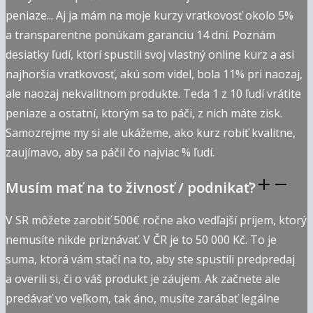
peniaze... Aj ja mám na moje kurzy vratkovosť okolo 5%
a transparentne ponúkam garanciu 14 dní. Poznám
desiatky ľudí, ktorí spustili svoj vlastný online kurz a asi
najhoršia vratkovosť, akú som videl, bola 11% pri naozaj,
ale naozaj nekvalitnom produkte. Teda 1 z 10 ľudí vrátite
peniaze a ostatní, ktorým sa to páči, z nich máte zisk.
Samozrejme my si ale ukážeme, ako kurz robiť kvalitne,
zaujímavo, aby sa páčil čo najviac % ľudí.
Musím mať na to živnosť / podnikať?
V SR môžete zarobiť 500€ ročne ako vedľajší príjem, ktorý
nemusíte nikde priznávať. V ČR je to 50 000 Kč. To je
suma, ktorá vám stačí na to, aby ste spustili predpredaj
a overili si, či o váš produkt je záujem. Ak začnete ale
predávať vo veľkom, tak áno, musíte zarábať legálne