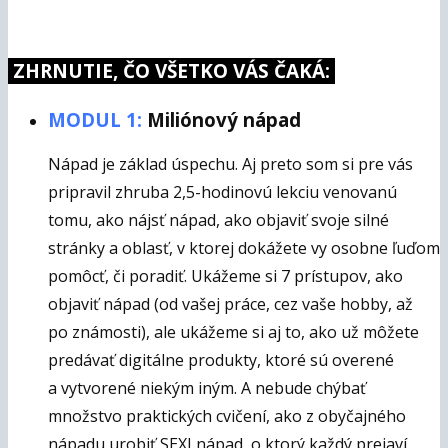
ZHRNUTIE, ČO VŠETKO VÁS ČAKÁ:
MODUL 1:
Miliónový nápad
Nápad je základ úspechu. Aj preto som si pre vás
pripravil zhruba 2,5-hodinovú lekciu venovanú
tomu, ako nájsť nápad, ako objaviť svoje silné
stránky a oblasť, v ktorej dokážete vy osobne ľuďom
pomôcť, či poradiť. Ukážeme si 7 prístupov, ako
objaviť nápad (od vašej práce, cez vaše hobby, až
po známosti), ale ukážeme si aj to, ako už môžete
predávať digitálne produkty, ktoré sú overené
a vytvorené niekým iným. A nebude chýbať
množstvo praktických cvičení, ako z obyčajného
nápadu urobiť SEXI nápad, o ktorý každý prejaví