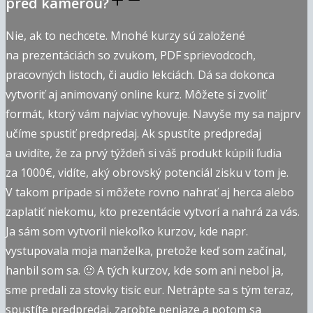
pred kamerou?
Nie, ak to nechcete. Mnohé kurzy sú založené
na prezentáciách so zvukom, PDF sprievodcoch,
pracovných listoch, či audio lekciách. Dá sa dokonca
vytvoriť aj animovaný online kurz. Môžete si zvoliť
formát, ktorý vám najviac vyhovuje. Navyše my sa najprv
učíme spustiť predpredaj. Ak spustíte predpredaj
a uvidíte, že za prvý týždeň si váš produkt kúpili ľudia
za 1000€, vidíte, aký obrovský potenciál zisku v tom je.
V takom prípade si môžete rovno nahrať aj herca alebo
zaplatiť niekomu, kto prezentácie vytvorí a nahrá za vás.
Ja sám som vytvoril niekoľko kurzov, kde napr.
vystupovala moja manželka, pretože keď som začínal,
hanbil som sa. 🙂 A tých kurzov, kde som ani nebol ja,
sme predali za stovky tisíc eur. Netrápte sa s tým teraz,
spustíte predpredaj, zarobte peniaze a potom sa