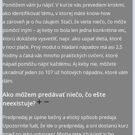
Pomôžem vám ju nájsť. V kurze vás prevediem krokmi,
ako identifikovať tému, v ktorej máte know-how
a zároveň je o ňu záujem. Stačí, že viete niečo, čo môže
pomôcť iným – aj keby to bola len jedna konkrétna vec,
ktorú dokážete vysvetliť, napr. ako uspať dieťa, ktoré
v noci plače. Prvý modul o hľadaní nápadov má asi 2,5
hodiny a čaká vás mnoho praktických cvičení, ktoré
nápad pomôžu nájsť každému. Aj keby nie, môžete
ukradnúť jeden zo 107 už hotových nápadov, ktoré vám
dám.
Ako môžem predávať niečo, čo ešte
neexistuje?
Predpredaj je úplne bežný a etický spôsob predaja.
Upozorníte ľudí, že ide o predpredaj, a oni dostanú kurz
hneď po jeho vytvorení. Motivujete ich kúpiť si ho