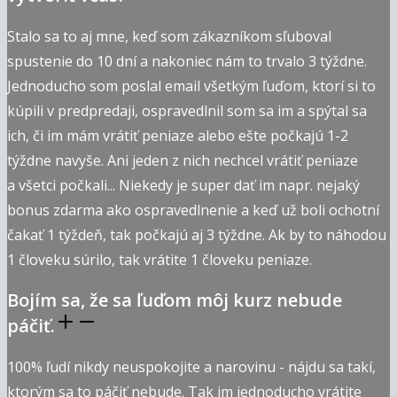
Stalo sa to aj mne, keď som zákazníkom sľuboval
spustenie do 10 dní a nakoniec nám to trvalo 3 týždne.
Jednoducho som poslal email všetkým ľuďom, ktorí si to
kúpili v predpredaji, ospravedlnil som sa im a spýtal sa
ich, či im mám vrátiť peniaze alebo ešte počkajú 1-2
týždne navyše. Ani jeden z nich nechcel vrátiť peniaze
a všetci počkali... Niekedy je super dať im napr. nejaký
bonus zdarma ako ospravedlnenie a keď už boli ochotní
čakať 1 týždeň, tak počkajú aj 3 týždne. Ak by to náhodou
1 človeku súrilo, tak vrátite 1 človeku peniaze.
Bojím sa, že sa ľuďom môj kurz nebude
páčiť.
100% ľudí nikdy neuspokojite a narovinu - nájdu sa takí,
ktorým sa to páčiť nebude. Tak im jednoducho vrátite