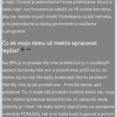
a napr. živnosť je jednoduchá forma podnikania, ktorú si
viete napr. cez firmaren.sk založiť za 1€ online bez toho,
aby ste niekde museli chodiť. Podnikania sa báť netreba,
je to jednoduché a všetky povinnosti si ukážeme
v programe.
Čo ak moju tému už niekto spracoval
lepšie?
Na 99% je to pravda. My sme predali kurzy o sociálnych
sieťach za stovky tisíc eur a potom sme prišli na to, že
niekto iný ho má 10x lepší, kvalitnejší. Bol to problém?
Nie! My sme aj tak predali viac... Pretože vieme, ako
predávať. To, či bude váš produkt kvalitný alebo nie, resp.
či ho niekto spracoval lepšie/horšie, to zákazník nevie.
Dôležitý je "obal." Ak máte dobrý obal (čomu sa venujeme
v module PONUKA), tak si to ľudia budú kupovať a potom