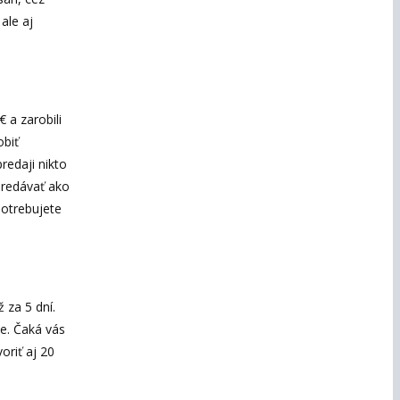
ale aj
 a zarobili
obiť
predaji nikto
 predávať ako
 potrebujete
 za 5 dní.
ie. Čaká vás
oriť aj 20