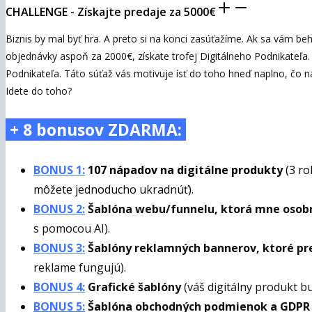
CHALLENGE - Získajte predaje za 5000€
Biznis by mal byť hra. A preto si na konci zasúťažíme. Ak sa vám b
objednávky aspoň za 2000€, získate trofej Digitálneho Podnikateľa.
Podnikateľa. Táto súťaž vás motivuje ísť do toho hneď naplno, čo na
Idete do toho?
+ 8 bonusov ZDARMA:
BONUS 1:
107 nápadov na digitálne produkty
(3 ro
môžete jednoducho ukradnúť).
BONUS 2:
Šablóna webu/funnelu, ktorá mne osobne
s pomocou AI).
BONUS 3:
Šablóny reklamných bannerov, ktoré p
reklame fungujú).
BONUS 4:
Grafické šablóny
(váš digitálny produkt 
BONUS 5:
Šablóna obchodných podmienok a GDP