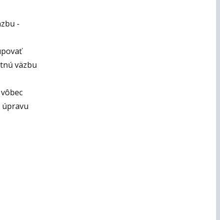
äzbu -
kupovať
ätnú väzbu
 vôbec
o úpravu