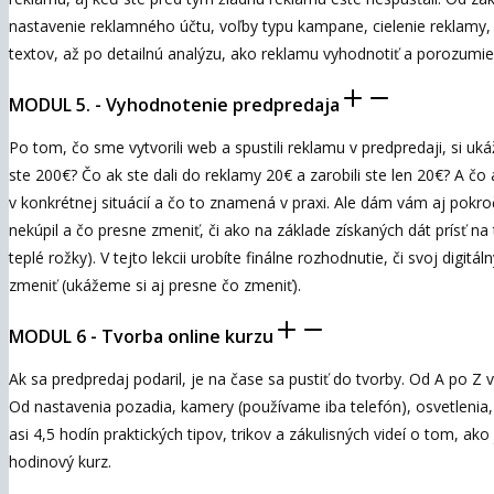
nastavenie reklamného účtu, voľby typu kampane, cielenie reklamy, 
textov, až po detailnú analýzu, ako reklamu vyhodnotiť a porozumieť
MODUL 5. - Vyhodnotenie predpredaja
Po tom, čo sme vytvorili web a spustili reklamu v predpredaji, si uk
ste 200€? Čo ak ste dali do reklamy 20€ a zarobili ste len 20€? A čo
v konkrétnej situácií a čo to znamená v praxi. Ale dám vám aj pokročil
nekúpil a čo presne zmeniť, či ako na základe získaných dát prísť na
teplé rožky). V tejto lekcii urobíte finálne rozhodnutie, či svoj digit
zmeniť (ukážeme si aj presne čo zmeniť).
MODUL 6 - Tvorba online kurzu
Ak sa predpredaj podaril, je na čase sa pustiť do tvorby. Od A po Z
Od nastavenia pozadia, kamery (používame iba telefón), osvetlenia, z
asi 4,5 hodín praktických tipov, trikov a zákulisných videí o tom, ako
hodinový kurz.