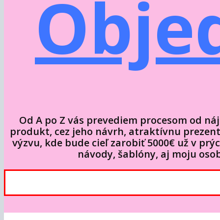
Obje
Od A po Z vás prevediem procesom od náj
produkt, cez jeho návrh, atraktívnu prezen
výzvu, kde bude cieľ zarobiť 5000€ už v pr
návody, šablóny, aj moju osob