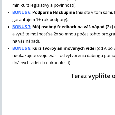
minikurz legislatívy a povinností).
BONUS 6:
Podporná FB skupina
(nie ste v tom sami,
garantujem 1+ rok podpory).
BONUS 7:
Môj osobný feedback na váš nápad (2x)
a využite možnosť sa 2x so mnou počas tohto progra
na váš nápad).
BONUS 8:
Kurz tvorby animovaných videí
(od A po 
neukazujete svoju tvár - od vytvorenia dabingu pomoc
finálnych videí do dokonalosti).
Teraz vyplňte 