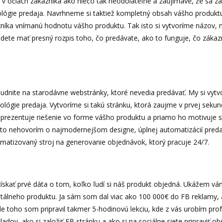
 v očiach zákazníka ako niečo tak neodolateľné a zaujímavé, že sa z
hológie predaja. Navrhneme si taktiež kompletný obsah vášho produkt
zníka vnímanú hodnotu vášho produktu. Tak isto si vytvoríme názov, 
 budete mať presný rozpis toho, čo predávate, ako to funguje, čo zákaz
budnite na starodávne webstránky, ktoré nevedia predávať. My si vyt
lógie predaja. Vytvoríme si takú stránku, ktorá zaujme v prvej sekun
rezentuje riešenie vo forme vášho produktu a priamo ho motivuje s
! A to nehovorím o najmodernejšom designe, úplnej automatizácií pred
tomatizovaný stroj na generovanie objednávok, ktorý pracuje 24/7.
 získať prvé dáta o tom, koľko ľudí si náš produkt objedná. Ukážem v
itálneho produktu. Ja sám som dal viac ako 100 000€ do FB reklamy,
lade toho som pripravil takmer 5-hodinovú lekciu, kde z vás urobím pro
adov, ako si založiť FB stránku a ako si na sociálne siete pripraviť ob