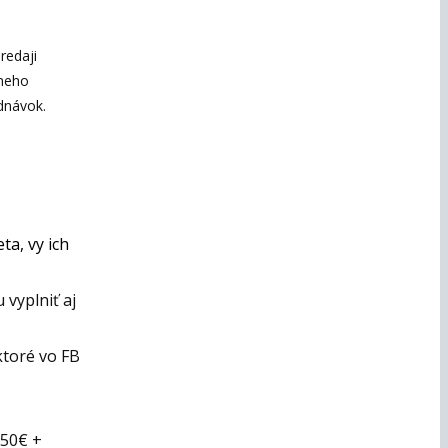
redaji
lneho
ednávok.
ta, vy ich
 vyplniť aj
ktoré vo FB
750€ +