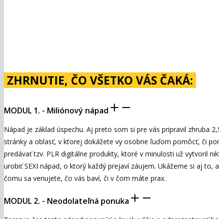
ZHRNUTIE, ČO VŠETKO VÁS ČAKÁ:
MODUL 1. - Miliónový nápad
Nápad je základ úspechu. Aj preto som si pre vás pripravil zhruba 2
stránky a oblasť, v ktorej dokážete vy osobne ľuďom pomôcť, či pora
predávať tzv. PLR digitálne produkty, ktoré v minulosti už vytvoril 
urobiť SEXI nápad, o ktorý každý prejaví záujem. Ukážeme si aj to, a
čomu sa venujete, čo vás baví, či v čom máte prax.
MODUL 2. - Neodolateľná ponuka