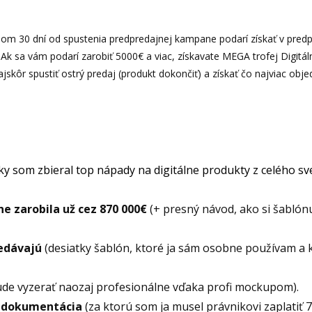
ehom 30 dní od spustenia predpredajnej kampane podarí získať v predp
 Ak sa vám podarí zarobiť 5000€ a viac, získavate MEGA trofej Digitá
jskôr spustiť ostrý predaj (produkt dokončiť) a získať čo najviac obj
ky som zbieral top nápady na digitálne produkty z celého sve
 zarobila už cez 870 000€
(+ presný návod, ako si šablónu
redávajú
(desiatky šablón, ktoré ja sám osobne používam a 
bude vyzerať naozaj profesionálne vďaka profi mockupom).
R dokumentácia
(za ktorú som ja musel právnikovi zaplatiť 