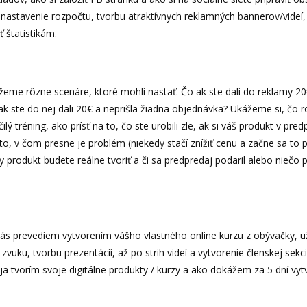
nastavenie rozpočtu, tvorbu atraktívnych reklamných bannerov/videí, 
 štatistikám.
ážeme rôzne scenáre, ktoré mohli nastať. Čo ak ste dali do reklamy 20€
 ak ste do nej dali 20€ a neprišla žiadna objednávka? Ukážeme si, čo r
ý tréning, ako prísť na to, čo ste urobili zle, ak si váš produkt v pred
 to, v čom presne je problém (niekedy stačí znížiť cenu a začne sa to
álny produkt budete reálne tvoriť a či sa predpredaj podaril alebo niečo
 vás prevediem vytvorením vášho vlastného online kurzu z obývačky, už
vuku, tvorbu prezentácií, až po strih videí a vytvorenie členskej sekc
 ja tvorím svoje digitálne produkty / kurzy a ako dokážem za 5 dní vytv