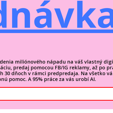
dnávk
denia miliónového nápadu na váš vlastný digi
táciu, predaj pomocou FB/IG reklamy, až po pr
ých 30 dňoch v rámci predpredaja. Na všetko 
nú pomoc. A 95% práce za vás urobí AI.