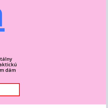
a
tálny
aktickú
vám dám