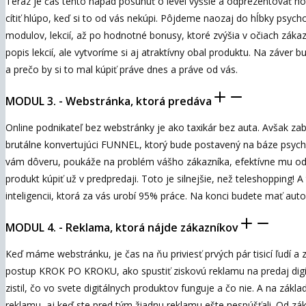
Teraz je čas tento nápad posunúť o level vyššie a odprezentovať ho
cítiť hlúpo, keď si to od vás nekúpi. Pôjdeme naozaj do hĺbky psyc
modulov, lekcií, až po hodnotné bonusy, ktoré zvýšia v očiach záka
popis lekcií, ale vytvoríme si aj atraktívny obal produktu. Na záver
a prečo by si to mal kúpiť práve dnes a práve od vás.
MODUL 3. - Webstránka, ktorá predáva
Online podnikateľ bez webstránky je ako taxikár bez auta. Avšak za
brutálne konvertujúci FUNNEL, ktorý bude postavený na báze psycho
vám dôveru, poukáže na problém vášho zákazníka, efektívne mu odp
produkt kúpiť už v predpredaji. Toto je silnejšie, než teleshopping
inteligencii, ktorá za vás urobí 95% práce. Na konci budete mať au
MODUL 4. - Reklama, ktorá nájde zákazníkov
Keď máme webstránku, je čas na ňu priviesť prvých pár tisicí ľudí a
postup KROK PO KROKU, ako spustiť ziskovú reklamu na predaj dig
zistil, čo vo svete digitálnych produktov funguje a čo nie. A na zák
reklamu, aj keď ste pred tým žiadnu reklamu ešte nespúšťali. Od zákl