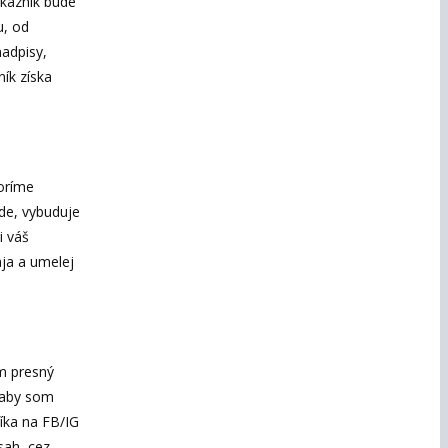
ákazník bude
u, od
nadpisy,
ník získa
voríme
de, vybuduje
i váš
aja a umelej
ám presný
 aby som
fíka na FB/IG
sah, cez