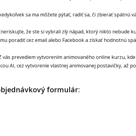
 kedykoľvek sa ma môžete pýtať, radiť sa, či zbierať spätnú v
(neriskujte, že ste si vybrali zlý nápad, ktorý nikto nebude 
mu poradiť cez email alebo Facebook a získať hodnotnú sp
Z vás prevediem vytvorením animovaného online kurzu, kde
ou AI, cez vytvorenie vlastnej animovanej postavičky, až p
objednávkový formulár: