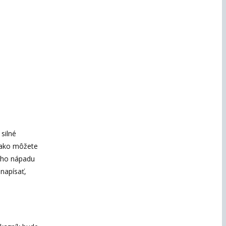
silné
, ako môžete
ného nápadu
 napísať,