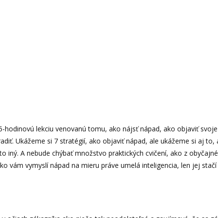
,5-hodinovú lekciu venovanú tomu, ako nájsť nápad, ako objaviť svoje 
diť. Ukážeme si 7 stratégií, ako objaviť nápad, ale ukážeme si aj to
nikto iný. A nebude chýbať množstvo praktických cvičení, ako z obyčaj
ko vám vymyslí nápad na mieru práve umelá inteligencia, len jej stačí