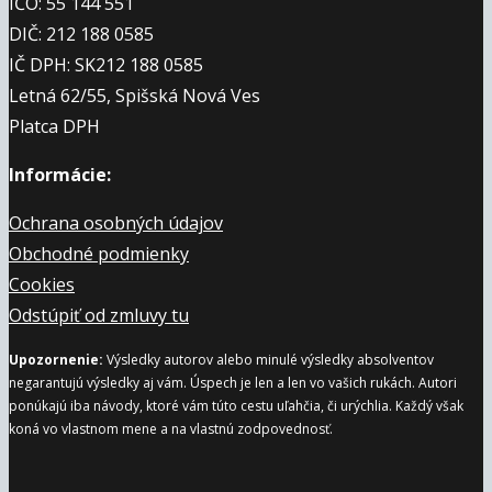
IČO: 55 144 551
DIČ: 212 188 0585
IČ DPH: SK212 188 0585
Letná 62/55, Spišská Nová Ves
Platca DPH
Informácie:
Ochrana osobných údajov
Obchodné podmienky
Cookies
Odstúpiť od zmluvy tu
Upozornenie:
Výsledky autorov alebo minulé výsledky absolventov
negarantujú výsledky aj vám. Úspech je len a len vo vašich rukách. Autori
ponúkajú iba návody, ktoré vám túto cestu uľahčia, či urýchlia. Každý však
koná vo vlastnom mene a na vlastnú zodpovednosť.