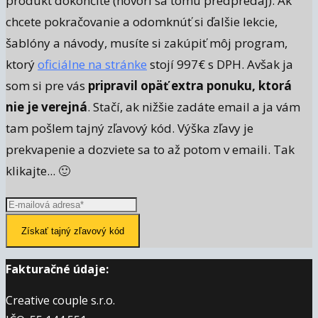
produkt dokončíte (hovorí sa tomu predpredaj). Ak
chcete pokračovanie a odomknúť si ďalšie lekcie,
šablóny a návody, musíte si zakúpiť môj program,
ktorý
oficiálne na stránke
stojí 997€ s DPH. Avšak ja
som si pre vás
pripravil opäť extra ponuku, ktorá
nie je verejná
. Stačí, ak nižšie zadáte email a ja vám
tam pošlem tajný zľavový kód. Výška zľavy je
prekvapenie a dozviete sa to až potom v emaili. Tak
klikajte... 🙂
Získať tajný zľavový kód
Fakturačné údaje:
Creative couple s.r.o.