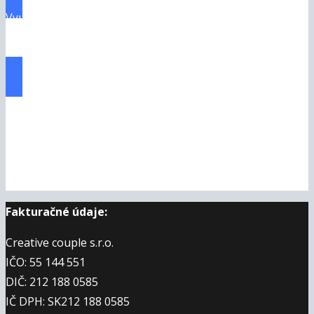
Využiť špeciálnu ponuku Pre-Sell Launch Mastery
webinár sa mi páčil a chcem detailný návod, ako v 21
dňoch začať krok po kroku
Fakturačné údaje:
Creative couple s.r.o.
IČO: 55 144 551
DIČ: 212 188 0585
IČ DPH: SK212 188 0585